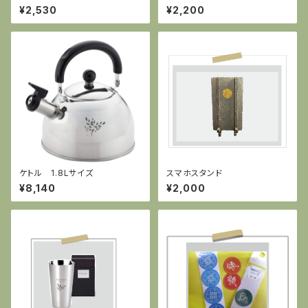
ール13》
¥2,530
¥2,200
ケトル 1.8Lサイズ
スマホスタンド
¥8,140
¥2,000