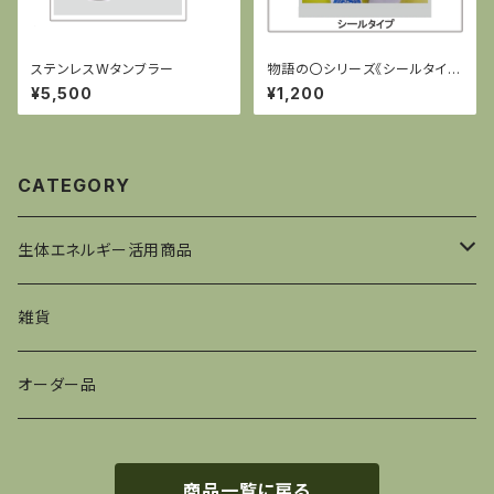
ステンレスWタンブラー
物語の〇シリーズ《シールタイプ
1》
¥5,500
¥1,200
CATEGORY
生体エネルギー活用商品
衣
雑貨
食
オーダー品
住
商品一覧に戻る